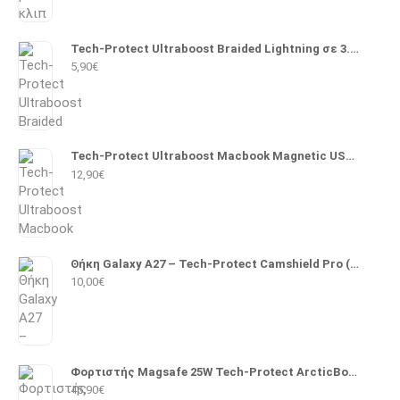
Tech-Protect Ultraboost Braided Lightning σε 3.5mm 1m (Μαύρο)
5,90
€
Tech-Protect Ultraboost Macbook Magnetic USB 2.0 Cable USB-C male - Magsafe 3 140W PD 2m (Λευκό)
12,90
€
Θήκη Galaxy A27 – Tech-Protect Camshield Pro (Μαύρο)
10,00
€
Φορτιστής Magsafe 25W Tech-Protect ArcticBoost A51 (Λευκό)
45,90
€