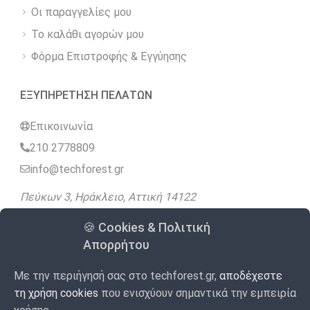
Οι παραγγελίες μου
Το καλάθι αγορών μου
Φόρμα Επιστροφής & Εγγύησης
ΕΞΥΠΗΡΕΤΗΣΗ ΠΕΛΑΤΩΝ
Επικοινωνία
210 2778809
info@techforest.gr
Πεύκων 3, Ηράκλειο, Αττική 14122
🍪 Cookies & Πολιτική
Ακολουθήστε μας
Απορρήτου
Με την περιήγησή σας στο techforest.gr,
αποδέχεστε
4.9
Google
98 Αξιολογήσεις
/5
τη χρήση cookies
που ενισχύουν σημαντικά την εμπειρία