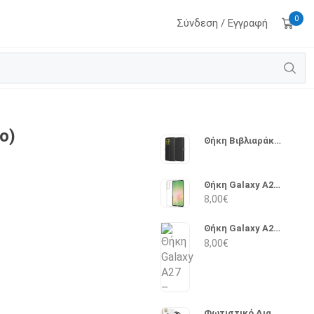
0
Σύνδεση / Εγγραφή
ο)
Θήκη Βιβλιαράκι Moto G8 – Techsuit (Μαύρο)
Θήκη Galaxy A27 – Tech-Protect (Διάφανο)
8,00
€
Θήκη Galaxy A27 – Tech-Protect (Marble)
8,00
€
Φωτιστικό Διαβάσματος με κλιπ Tech-Protect LL100