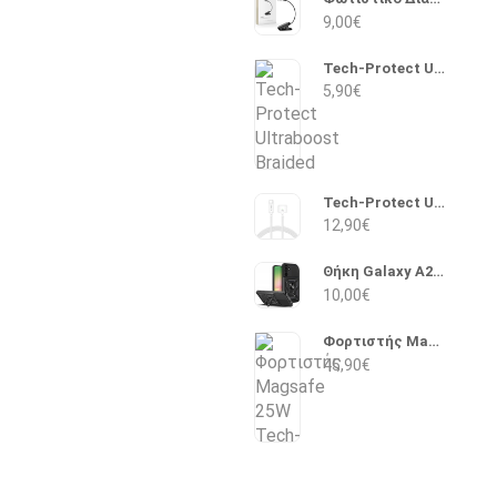
9,00
€
Tech-Protect Ultraboost Braided Lightning σε 3.5mm 1m (Μαύρο)
5,90
€
Tech-Protect Ultraboost Macbook Magnetic USB 2.0 Cable USB-C male - Magsafe 3 140W PD 2m (Λευκό)
12,90
€
Θήκη Galaxy A27 – Tech-Protect Camshield Pro (Μαύρο)
10,00
€
Φορτιστής Magsafe 25W Tech-Protect ArcticBoost A51 (Λευκό)
45,90
€