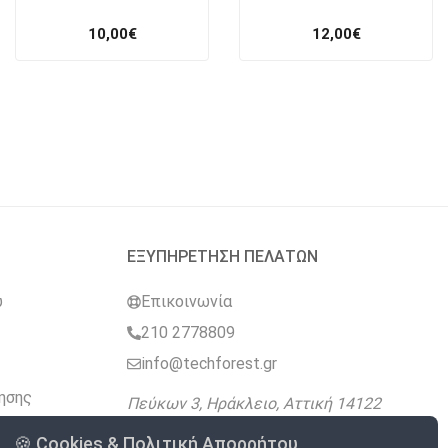
10,00
€
12,00
€
ΕΞΥΠΗΡΕΤΗΣΗ ΠΕΛΑΤΩΝ
υ
Επικοινωνία
210 2778809
info@techforest.gr
ησης
Πεύκων 3, Ηράκλειο, Αττική 14122
🍪 Cookies & Πολιτική Απορρήτου