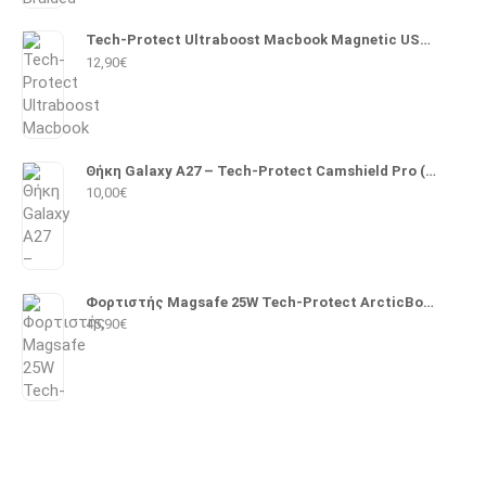
Tech-Protect Ultraboost Macbook Magnetic USB 2.0 Cable USB-C male - Magsafe 3 140W PD 2m (Λευκό)
12,90
€
Θήκη Galaxy A27 – Tech-Protect Camshield Pro (Μαύρο)
10,00
€
Φορτιστής Magsafe 25W Tech-Protect ArcticBoost A51 (Λευκό)
45,90
€