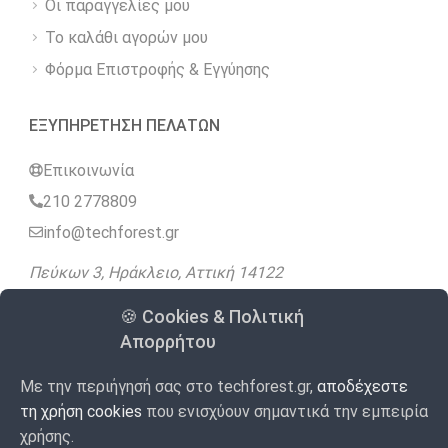
Οι παραγγελίες μου
Το καλάθι αγορών μου
Φόρμα Επιστροφής & Εγγύησης
ΕΞΥΠΗΡΕΤΗΣΗ ΠΕΛΑΤΩΝ
Επικοινωνία
210 2778809
info@techforest.gr
Πεύκων 3, Ηράκλειο, Αττική 14122
🍪 Cookies & Πολιτική
Ακολουθήστε μας
Απορρήτου
Με την περιήγησή σας στο techforest.gr,
αποδέχεστε
4.9
Google
98 Αξιολογήσεις
/5
τη χρήση cookies
που ενισχύουν σημαντικά την εμπειρία
χρήσης.