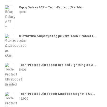
Θήκη Galaxy A27 – Tech-Protect (Marble)
8,00
€
Φωτιστικό Διαβάσματος με κλιπ Tech-Protect LL100
9,00
€
Tech-Protect Ultraboost Braided Lightning σε 3.5mm 1m (Μαύρο)
5,90
€
Tech-Protect Ultraboost Macbook Magnetic USB 2.0 Cable USB-C male - Magsafe 3 140W PD 2m (Λευκό)
12,90
€