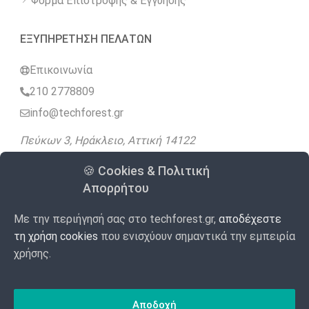
Φόρμα Επιστροφής & Εγγύησης
ΕΞΥΠΗΡΕΤΗΣΗ ΠΕΛΑΤΩΝ
Επικοινωνία
210 2778809
info@techforest.gr
Πεύκων 3, Ηράκλειο, Αττική 14122
🍪 Cookies & Πολιτική
Ακολουθήστε μας
Απορρήτου
Με την περιήγησή σας στο techforest.gr,
αποδέχεστε
4.9
Google
98 Αξιολογήσεις
/5
τη χρήση cookies
που ενισχύουν σημαντικά την εμπειρία
χρήσης.
Made with
Αποδοχή
by WebForest