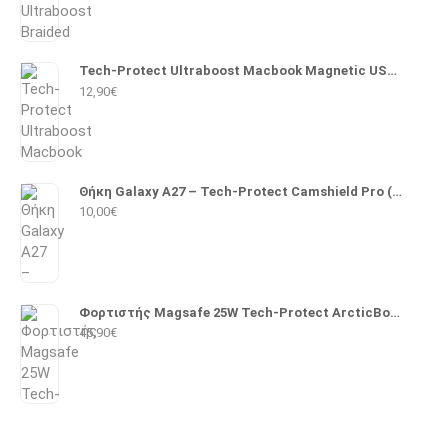
Tech-Protect Ultraboost Macbook Magnetic USB 2.0 Cable USB-C male - Magsafe 3 140W PD 2m (Λευκό)
12,90
€
Θήκη Galaxy A27 – Tech-Protect Camshield Pro (Μαύρο)
10,00
€
Φορτιστής Magsafe 25W Tech-Protect ArcticBoost A51 (Λευκό)
45,90
€