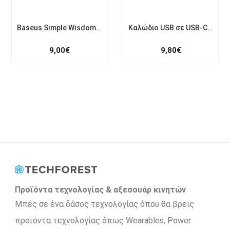
Baseus Simple Wisdom Data Cable Kit USB to Type-C 5A 1.5m (Λευκό)
Καλώδιο USB σε USB-C UGREEN US288, 3m (μαύρο)
9,00
€
9,80
€
Προϊόντα τεχνολογίας & αξεσουάρ κινητών
Μπές σε ένα δάσος τεχνολογίας όπου θα βρεις
προϊόντα τεχνολογίας όπως Wearables, Power