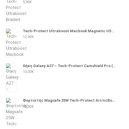
5,90
€
Tech-Protect Ultraboost Macbook Magnetic USB 2.0 Cable USB-C male - Magsafe 3 140W PD 2m (Λευκό)
12,90
€
Θήκη Galaxy A27 – Tech-Protect Camshield Pro (Μαύρο)
10,00
€
Φορτιστής Magsafe 25W Tech-Protect ArcticBoost A51 (Λευκό)
45,90
€