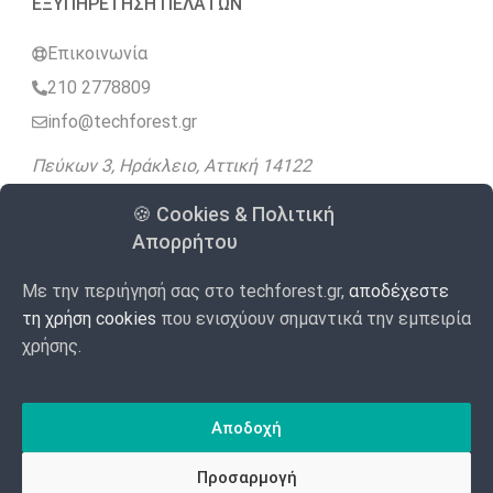
ΕΞΥΠΗΡΕΤΗΣΗ ΠΕΛΑΤΩΝ
Επικοινωνία
210 2778809
info@techforest.gr
Πεύκων 3, Ηράκλειο, Αττική 14122
🍪 Cookies & Πολιτική
Ακολουθήστε μας
Απορρήτου
Με την περιήγησή σας στο techforest.gr,
αποδέχεστε
4.9
Google
98 Αξιολογήσεις
/5
τη χρήση cookies
που ενισχύουν σημαντικά την εμπειρία
χρήσης.
Made with
Αποδοχή
by WebForest
© 2020 – 2026 TECHFOREST
Προσαρμογή