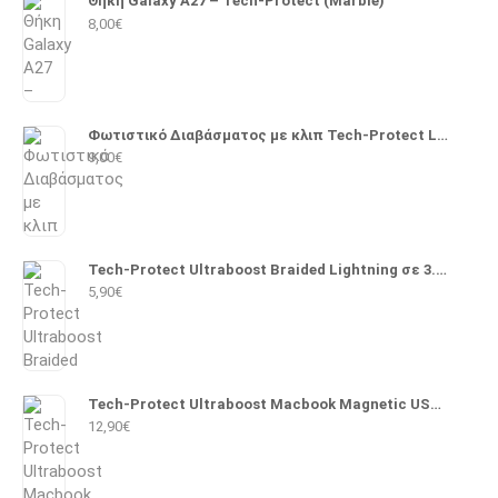
Θήκη Galaxy A27 – Tech-Protect (Marble)
8,00
€
Φωτιστικό Διαβάσματος με κλιπ Tech-Protect LL100
9,00
€
Tech-Protect Ultraboost Braided Lightning σε 3.5mm 1m (Μαύρο)
5,90
€
Tech-Protect Ultraboost Macbook Magnetic USB 2.0 Cable USB-C male - Magsafe 3 140W PD 2m (Λευκό)
12,90
€