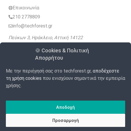
Επικοινωνία
210 2778809
info@techforest.gr
Πεύκων 3, Ηράκλειο, Αττική 14122
🍪 Cookies & Πολιτική
Ακολουθήστε μας
Απορρήτου
Με την περιήγησή σας στο techforest.gr,
αποδέχεστε
4.9
Google
98 Αξιολογήσεις
/5
τη χρήση cookies
που ενισχύουν σημαντικά την εμπειρία
χρήσης.
Made with
Αποδοχή
by WebForest
© 2020 – 2026 TECHFOREST
Προσαρμογή