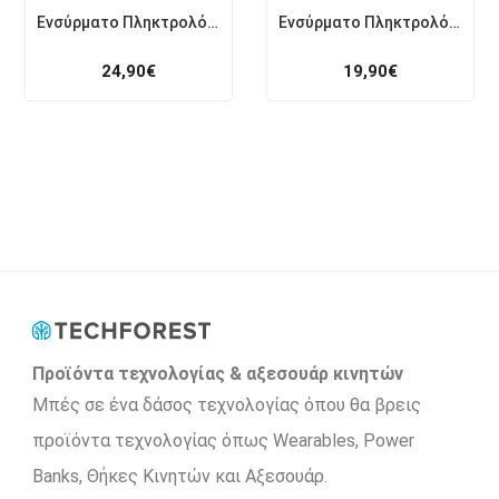
Ενσύρματο Πληκτρολόγιο & Ποντίκι Gaming RGB Zeroground KB-2400GUMS AZAI v3.0
Ενσύρματο Πληκτρολόγιο Gaming RGB Zeroground KB-3800G HANZO v3.0
24,90
€
19,90
€
Προϊόντα τεχνολογίας & αξεσουάρ κινητών
Μπές σε ένα δάσος τεχνολογίας όπου θα βρεις
προϊόντα τεχνολογίας όπως Wearables, Power
Βanks, Θήκες Κινητών και Αξεσουάρ.