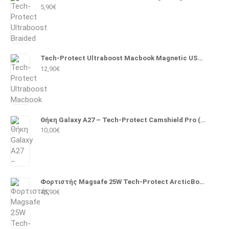
5,90
€
Tech-Protect Ultraboost Macbook Magnetic USB 2.0 Cable USB-C male - Magsafe 3 140W PD 2m (Λευκό)
12,90
€
Θήκη Galaxy A27 – Tech-Protect Camshield Pro (Μαύρο)
10,00
€
Φορτιστής Magsafe 25W Tech-Protect ArcticBoost A51 (Λευκό)
45,90
€