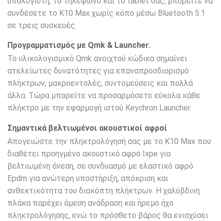
υπολογιστή, το τηλέφωνο και το tablet σας, μπορείτε να
συνδέσετε το K10 Max χωρίς κόπο μέσω Bluetooth 5.1
σε τρεις συσκευές.
Προγραμματισμός με Qmk & Launcher.
Το υλικολογισμικό Qmk ανοιχτού κώδικα σημαίνει
ατελείωτες δυνατότητες για επαναπροσδιορισμό
πλήκτρων, μακροεντολές, συντομεύσεις και πολλά
άλλα. Τώρα μπορείτε να προσαρμόσετε εύκολα κάθε
πλήκτρο με την εφαρμογή ιστού Keychron Launcher.
Σημαντικά βελτιωμένοι ακουστικοί αφροί
Απογειώστε την πληκτρολόγησή σας με το K10 Max που
διαθέτει προηγμένο ακουστικό αφρό Ixpe για
βελτιωμένη άνεση, σε συνδυασμό με ελαστικό αφρό
Epdm για ανώτερη υποστήριξη, απόκριση και
ανθεκτικότητα του διακόπτη πλήκτρων. Η χαλύβδινη
πλάκα παρέχει άμεση ανάδραση και ήρεμο ήχο
πληκτρολόγησης, ενώ το πρόσθετο βάρος θα ενισχύσει