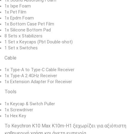
1x Sound Absorbing Foam
1x Ixpe Foam
1x Pet Film
1x Epdm Foam
1x Bottom Case Pet Film
1x Silicone Bottom Pad
8 Sets x Stabilizers
1 Set x Keycaps (Pbt Double-shot)
1 Set x Switches
Cable
1x Type-A to Type-C Cable Receiver
1x Type-A 2.4GHz Receiver
1x Extension Adapter For Receiver
Tools
1x Keycap & Switch Puller
1x Screwdriver
1x Hex Key
Το Keychron K10 Max K10m-H1 ξεχωρίζει για αξιόπιστη
καθημερινή χρήση και άνετη εμπειρία.