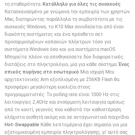
τη σταθερότητα.
Κατάλληλο για όλες τις συσκευές
Κατασκευασμένο με γνώμονα την εμπειρία των χρηστών
Mac, διατηρώντας παράλληλα τη συμβατότητα με τις
συσκευές Windows, το K10 Max συνοδεύεται από έναν
διακόπτη συστήματος και ένα πρόσθετο σετ
προσαρμοσμένων καπακιών πλήκτρων τόσο για
συστήματα Windows όσο και για συστήματα macOS.
Μπορείτε πλέον να αποθηκεύσετε δύο διαφορετικές
διατάξεις στο πληκτρολόγιο, μία για κάθε σύστημα.
Ένας
επικός πυρήνας στο εσωτερικό
Μια ισχυρή Mcu
αρχιτεκτονικής Arm εξοπλισμένη με 256KB Flash θα
προσφέρει μεγαλύτερη ευελιξία στους
προγραμματιστές. Το polling rate είναι 1000 Hz στις
λειτουργίες 2,4GHz και ενσύρματη λειτουργία αμέσως
από το κουτί, γεγονός που καθιστά την καθυστέρηση
ελάχιστα αισθητή ακόμη και σε ανταγωνιστικά παιχνίδια.
Hot-Swappable
Κάθε λεπτομέρεια έχει σημασία για μια
εξατομικευμένη εμπειρία πληκτρολόγησης, γι’ αυτό σας