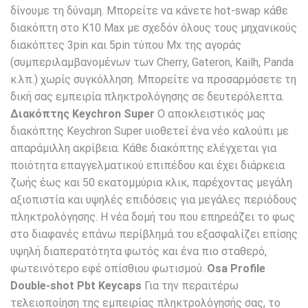
δίνουμε τη δύναμη. Μπορείτε να κάνετε hot-swap κάθε
διακόπτη στο K10 Max με σχεδόν όλους τους μηχανικούς
διακόπτες 3pin και 5pin τύπου Mx της αγοράς
(συμπεριλαμβανομένων των Cherry, Gateron, Kailh, Panda
κ.λπ.) χωρίς συγκόλληση. Μπορείτε να προσαρμόσετε τη
δική σας εμπειρία πληκτρολόγησης σε δευτερόλεπτα.
Διακόπτης Keychron Super
Ο αποκλειστικός μας
διακόπτης Keychron Super υιοθετεί ένα νέο καλούπι με
απαράμιλλη ακρίβεια. Κάθε διακόπτης ελέγχεται για
ποιότητα επαγγελματικού επιπέδου και έχει διάρκεια
ζωής έως και 50 εκατομμύρια κλικ, παρέχοντας μεγάλη
αξιοπιστία και υψηλές επιδόσεις για μεγάλες περιόδους
πληκτρολόγησης. Η νέα δομή του που επηρεάζει το φως
στο διαφανές επάνω περίβλημά του εξασφαλίζει επίσης
υψηλή διαπερατότητα φωτός και ένα πιο σταθερό,
φωτεινότερο εφέ οπίσθιου φωτισμού.
Osa Profile
Double-shot Pbt Keycaps
Για την περαιτέρω
τελειοποίηση της εμπειρίας πληκτρολόγησής σας, το