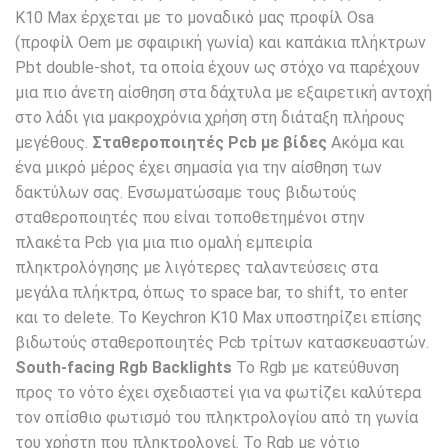
K10 Max έρχεται με το μοναδικό μας προφίλ Osa
(προφίλ Oem με σφαιρική γωνία) και καπάκια πλήκτρων
Pbt double-shot, τα οποία έχουν ως στόχο να παρέχουν
μια πιο άνετη αίσθηση στα δάχτυλα με εξαιρετική αντοχή
στο λάδι για μακροχρόνια χρήση στη διάταξη πλήρους
μεγέθους.
Σταθεροποιητές Pcb με βίδες
Ακόμα και
ένα μικρό μέρος έχει σημασία για την αίσθηση των
δακτύλων σας. Ενσωματώσαμε τους βιδωτούς
σταθεροποιητές που είναι τοποθετημένοι στην
πλακέτα Pcb για μια πιο ομαλή εμπειρία
πληκτρολόγησης με λιγότερες ταλαντεύσεις στα
μεγάλα πλήκτρα, όπως το space bar, το shift, το enter
και το delete. Το Keychron K10 Max υποστηρίζει επίσης
βιδωτούς σταθεροποιητές Pcb τρίτων κατασκευαστών.
South-facing Rgb Backlights
Το Rgb με κατεύθυνση
προς το νότο έχει σχεδιαστεί για να φωτίζει καλύτερα
τον οπίσθιο φωτισμό του πληκτρολογίου από τη γωνία
του χρήστη που πληκτρολογεί. Το Rgb με νότιο