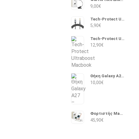
9,00
€
Tech-Protect Ultraboost Braided Lightning σε 3.5mm 1m (Μαύρο)
5,90
€
Tech-Protect Ultraboost Macbook Magnetic USB 2.0 Cable USB-C male - Magsafe 3 140W PD 2m (Λευκό)
12,90
€
Θήκη Galaxy A27 – Tech-Protect Camshield Pro (Μαύρο)
10,00
€
Φορτιστής Magsafe 25W Tech-Protect ArcticBoost A51 (Λευκό)
45,90
€