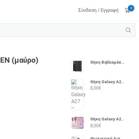
0
Σύνδεση / Εγγραφή
EN (μαύρο)
Θήκη Βιβλιαράκι Moto G8 – Techsuit (Μαύρο)
Θήκη Galaxy A27 – Tech-Protect (Διάφανο)
8,00
€
Θήκη Galaxy A27 – Tech-Protect (Marble)
8,00
€
Φωτιστικό Διαβάσματος με κλιπ Tech-Protect LL100