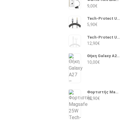
9,00
€
Tech-Protect Ultraboost Braided Lightning σε 3.5mm 1m (Μαύρο)
5,90
€
Tech-Protect Ultraboost Macbook Magnetic USB 2.0 Cable USB-C male - Magsafe 3 140W PD 2m (Λευκό)
12,90
€
Θήκη Galaxy A27 – Tech-Protect Camshield Pro (Μαύρο)
10,00
€
Φορτιστής Magsafe 25W Tech-Protect ArcticBoost A51 (Λευκό)
45,90
€