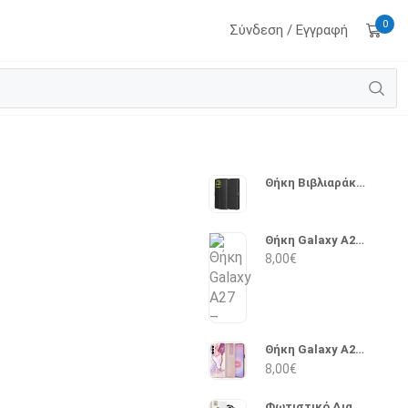
0
Σύνδεση / Εγγραφή
G
Θήκη Βιβλιαράκι Moto G8 – Techsuit (Μαύρο)
Θήκη Galaxy A27 – Tech-Protect (Διάφανο)
8,00
€
Θήκη Galaxy A27 – Tech-Protect (Marble)
8,00
€
Φωτιστικό Διαβάσματος με κλιπ Tech-Protect LL100