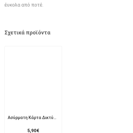
έυκολα από ποτέ.
Σχετικά προϊόντα
Ασύρματη Κάρτα Δικτύου USB Cudy WU300 AX300 Mini
5,90
€