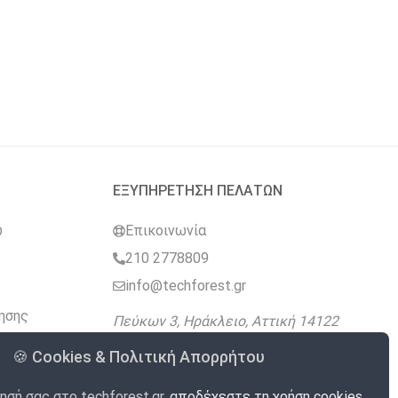
ΕΞΥΠΗΡΕΤΗΣΗ ΠΕΛΑΤΩΝ
υ
Επικοινωνία
210 2778809
info@techforest.gr
ησης
Πεύκων 3, Ηράκλειο, Αττική 14122
🍪 Cookies & Πολιτική Απορρήτου
ησή σας στο techforest.gr,
αποδέχεστε τη χρήση cookies