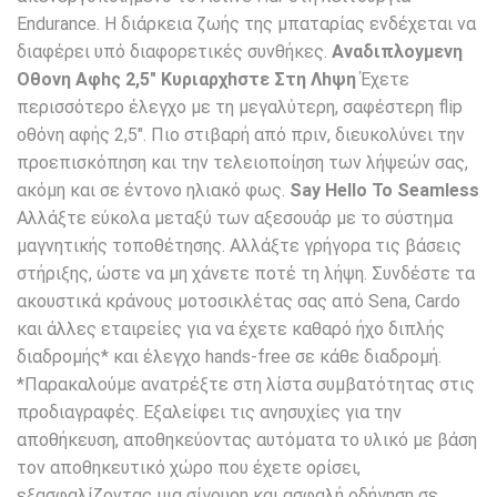
Endurance. Η διάρκεια ζωής της μπαταρίας ενδέχεται να
διαφέρει υπό διαφορετικές συνθήκες.
Αναδιπλοyμενη
Οθoνη Αφhς 2,5″
Κυριαρχhστε Στη Λhψη
Έχετε
περισσότερο έλεγχο με τη μεγαλύτερη, σαφέστερη flip
οθόνη αφής 2,5″. Πιο στιβαρή από πριν, διευκολύνει την
προεπισκόπηση και την τελειοποίηση των λήψεών σας,
ακόμη και σε έντονο ηλιακό φως.
Say Hello To Seamless
Αλλάξτε εύκολα μεταξύ των αξεσουάρ με το σύστημα
μαγνητικής τοποθέτησης. Αλλάξτε γρήγορα τις βάσεις
στήριξης, ώστε να μη χάνετε ποτέ τη λήψη. Συνδέστε τα
ακουστικά κράνους μοτοσικλέτας σας από Sena, Cardo
και άλλες εταιρείες για να έχετε καθαρό ήχο διπλής
διαδρομής* και έλεγχο hands-free σε κάθε διαδρομή.
*Παρακαλούμε ανατρέξτε στη λίστα συμβατότητας στις
προδιαγραφές. Εξαλείφει τις ανησυχίες για την
αποθήκευση, αποθηκεύοντας αυτόματα το υλικό με βάση
τον αποθηκευτικό χώρο που έχετε ορίσει,
εξασφαλίζοντας μια σίγουρη και ασφαλή οδήγηση σε