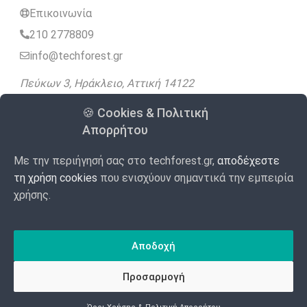
Επικοινωνία
210 2778809
info@techforest.gr
Πεύκων 3, Ηράκλειο, Αττική 14122
🍪 Cookies & Πολιτική
Ακολουθήστε μας
Απορρήτου
Με την περιήγησή σας στο techforest.gr,
αποδέχεστε
4.9
Google
98 Αξιολογήσεις
/5
τη χρήση cookies
που ενισχύουν σημαντικά την εμπειρία
χρήσης.
Made with
Αποδοχή
by WebForest
© 2020 – 2026 TECHFOREST
Προσαρμογή