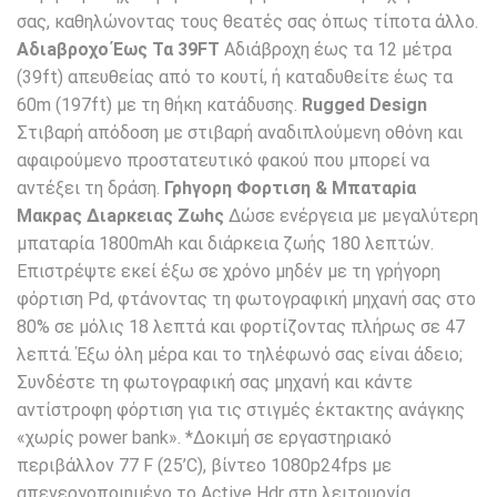
σας, καθηλώνοντας τους θεατές σας όπως τίποτα άλλο.
Αδιaβροχο Έως Τα 39FT
Αδιάβροχη έως τα 12 μέτρα
(39ft) απευθείας από το κουτί, ή καταδυθείτε έως τα
60m (197ft) με τη θήκη κατάδυσης.
Rugged Design
Στιβαρή απόδοση με στιβαρή αναδιπλούμενη οθόνη και
αφαιρούμενο προστατευτικό φακού που μπορεί να
αντέξει τη δράση.
Γρhγορη Φoρτιση & Μπαταρiα
Μακρaς Διaρκειας Ζωhς
Δώσε ενέργεια με μεγαλύτερη
μπαταρία 1800mAh και διάρκεια ζωής 180 λεπτών.
Επιστρέψτε εκεί έξω σε χρόνο μηδέν με τη γρήγορη
φόρτιση Pd, φτάνοντας τη φωτογραφική μηχανή σας στο
80% σε μόλις 18 λεπτά και φορτίζοντας πλήρως σε 47
λεπτά. Έξω όλη μέρα και το τηλέφωνό σας είναι άδειο;
Συνδέστε τη φωτογραφική σας μηχανή και κάντε
αντίστροφη φόρτιση για τις στιγμές έκτακτης ανάγκης
«χωρίς power bank». *Δοκιμή σε εργαστηριακό
περιβάλλον 77 F (25’C), βίντεο 1080p24fps με
απενεργοποιημένο το Active Hdr στη λειτουργία