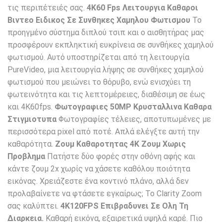
τις περιπέτειές σας.
4K60 Fps Λειτουργια Καθαροι
Βιντεο Ειδικος Σε Συνθηκες Χαμηλου Φωτισμου
Το
προηγμένο σύστημα διπλού τσιπ και ο αισθητήρας μας
προσφέρουν εκπληκτική ευκρίνεια σε συνθήκες χαμηλού
φωτισμού. Αυτό υποστηρίζεται από τη λειτουργία
PureVideo, μια λειτουργία λήψης σε συνθήκες χαμηλού
φωτισμού που μειώνει το θόρυβο, ενώ ενισχύει τη
φωτεινότητα και τις λεπτομέρειες, διαθέσιμη σε έως
και 4K60fps.
Φωτογραφιες 50MP Κρυσταλλινα Καθαρα
Στιγμιοτυπα
Φωτογραφίες τέλειες, αποτυπωμένες με
περισσότερα pixel από ποτέ. Απλά ελέγξτε αυτή την
καθαρότητα.
Ζουμ Καθαροτητας 4K
Ζουμ Χωρις
Προβλημα
Πατήστε δύο φορές στην οθόνη αφής και
κάντε ζουμ 2x χωρίς να χάσετε καθόλου ποιότητα
εικόνας. Χρειάζεστε ένα κοντινό πλάνο, αλλά δεν
προλαβαίνετε να φτάσετε εγκαίρως; Το Clarity Zoom
σας καλύπτει.
4K120FPS Επιβραδυνει Σε Ολη Τη
Διαρκεια.
Καθαρή εικόνα, εξαιρετικά υψηλά καρέ. Πιο