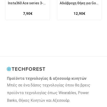
Insta360 Ace series 3-prong to 1/4″ adapter Insta360 Ace series 3-prong to 1
Αδιάβροχη Θήκη για GoPro Hero 9 / 10 / 11 / 12 / 13 Tech-Protect
7,90
€
12,90
€
Προϊόντα τεχνολογίας & αξεσουάρ κινητών
Μπές σε ένα δάσος τεχνολογίας όπου θα βρεις
προϊόντα τεχνολογίας όπως Wearables, Power
Βanks, Θήκες Κινητών και Αξεσουάρ.