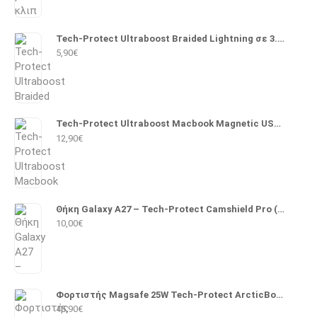
Tech-Protect Ultraboost Braided Lightning σε 3.5mm 1m (Μαύρο)
5,90
€
Tech-Protect Ultraboost Macbook Magnetic USB 2.0 Cable USB-C male - Magsafe 3 140W PD 2m (Λευκό)
12,90
€
Θήκη Galaxy A27 – Tech-Protect Camshield Pro (Μαύρο)
10,00
€
Φορτιστής Magsafe 25W Tech-Protect ArcticBoost A51 (Λευκό)
45,90
€