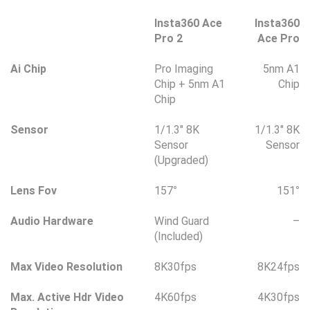
Insta360 Ace
Insta360
Pro 2
Ace Pro
Ai Chip
Pro Imaging
5nm A1
Chip + 5nm A1
Chip
Chip
Sensor
1/1.3″ 8K
1/1.3″ 8K
Sensor
Sensor
(Upgraded)
Lens Fov
157
°
151
°
Audio Hardware
Wind Guard
–
(Included)
Max Video Resolution
8K30fps
8K24fps
Max. Active Hdr Video
4K60fps
4K30fps