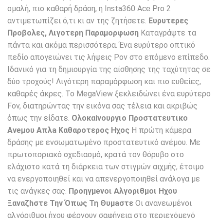
ομαλή, πιο καθαρή δράση, η Insta360 Ace Pro 2
αντιμετωπίζει ό,τι κι αν της ζητήσετε.
Ευρυτερες
Προβολες, Λιγοτερη Παραμορφωση
Καταγράψτε τα
πάντα και ακόμα περισσότερα. Ένα ευρύτερο οπτικό
πεδίο απογειώνει τις λήψεις Pov στο επόμενο επίπεδο.
Ιδανικό για τη δημιουργία της αίσθησης της ταχύτητας σε
δύο τροχούς! Λιγότερη παραμόρφωση και πιο ευθείες,
καθαρές άκρες. Το MegaView ξεκλειδώνει ένα ευρύτερο
Fov, διατηρώντας την εικόνα σας τέλεια και ακριβώς
όπως την είδατε.
Ολοκαiνουργιο Προστατευτικo
Ανeμου Απλa Καθαρoτερος Hχος
Η πρώτη κάμερα
δράσης με ενσωματωμένο προστατευτικό ανέμου. Με
πρωτοποριακό σχεδιασμό, κρατά τον θόρυβο στο
ελάχιστο κατά τη διάρκεια των στιγμών αιχμής, έτοιμο
να ενεργοποιηθεί και να απενεργοποιηθεί ανάλογα με
τις ανάγκες σας.
Προηγμeνοι Αλγoριθμοι Hχου
Ξαναζhστε Την Όπως Τη Θυμaστε
Οι ανανεωμένοι
αλγόριθμοι ήχου φέρνουν σαφήνεια στο περιεχόμενό