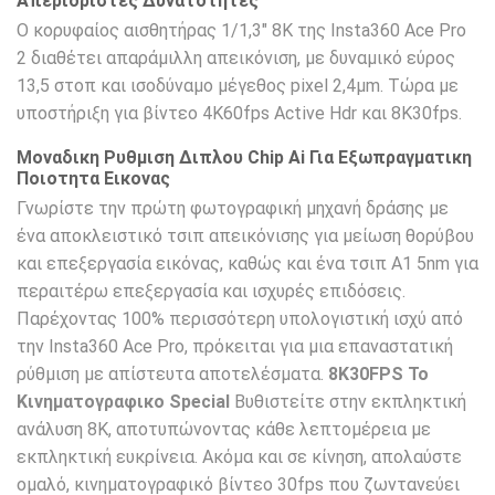
Απεριοριστες Δυνατοτητες
Ο κορυφαίος αισθητήρας 1/1,3″ 8K της Insta360 Ace Pro
2 διαθέτει απαράμιλλη απεικόνιση, με δυναμικό εύρος
13,5 στοπ και ισοδύναμο μέγεθος pixel 2,4μm. Τώρα με
υποστήριξη για βίντεο 4K60fps Active Hdr και 8K30fps.
Μοναδικη Ρυθμιση Διπλου Chip Ai Για Εξωπραγματικη
Ποιοτητα Εικονας
Γνωρίστε την πρώτη φωτογραφική μηχανή δράσης με
ένα αποκλειστικό τσιπ απεικόνισης για μείωση θορύβου
και επεξεργασία εικόνας, καθώς και ένα τσιπ A1 5nm για
περαιτέρω επεξεργασία και ισχυρές επιδόσεις.
Παρέχοντας 100% περισσότερη υπολογιστική ισχύ από
την Insta360 Ace Pro, πρόκειται για μια επαναστατική
ρύθμιση με απίστευτα αποτελέσματα.
8K30FPS
Το
Κινηματογραφικο Special
Βυθιστείτε στην εκπληκτική
ανάλυση 8K, αποτυπώνοντας κάθε λεπτομέρεια με
εκπληκτική ευκρίνεια. Ακόμα και σε κίνηση, απολαύστε
ομαλό, κινηματογραφικό βίντεο 30fps που ζωντανεύει