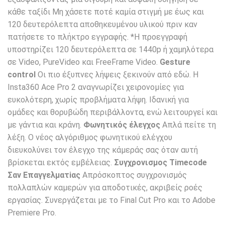
κάθε ταξίδι Μη χάσετε ποτέ καμία στιγμή με έως και
120 δευτερόλεπτα αποθηκευμένου υλικού πριν καν
πατήσετε το πλήκτρο εγγραφής. *Η προεγγραφή
υποστηρίζει 120 δευτερόλεπτα σε 1440p ή χαμηλότερα
σε Video, PureVideo και FreeFrame Video.
Gesture
control
Οι πιο έξυπνες λήψεις ξεκινούν από εδώ. Η
Insta360 Ace Pro 2 αναγνωρίζει χειρονομίες για
ευκολότερη, χωρίς προβλήματα λήψη. Ιδανική για
ομάδες και θορυβώδη περιβάλλοντα, ενώ λειτουργεί και
με γάντια και κράνη.
Φωνητικός έλεγχος
Απλά πείτε τη
λέξη. Ο νέος αλγόριθμος φωνητικού ελέγχου
διευκολύνει τον έλεγχο της κάμεράς σας όταν αυτή
βρίσκεται εκτός εμβέλειας.
Συγχρονισμoς Timecode
Σαν Επαγγελματiας
Απρόσκοπτος συγχρονισμός
πολλαπλών καμερών για αποδοτικές, ακριβείς ροές
εργασίας. Συνεργάζεται με το Final Cut Pro και το Adobe
Premiere Pro.