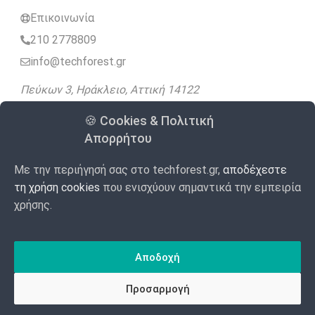
Επικοινωνία
210 2778809
info@techforest.gr
Πεύκων 3, Ηράκλειο, Αττική 14122
🍪 Cookies & Πολιτική
Ακολουθήστε μας
Απορρήτου
Με την περιήγησή σας στο techforest.gr,
αποδέχεστε
4.9
Google
98 Αξιολογήσεις
/5
τη χρήση cookies
που ενισχύουν σημαντικά την εμπειρία
χρήσης.
Made with
Αποδοχή
by WebForest
© 2020 – 2026 TECHFOREST
Προσαρμογή